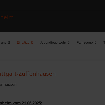
 uns
Einsätze
Jugendfeuerwehr
Fahrzeuge
T
tuttgart-Zuffenhausen
mheim vom 21.06.2025: