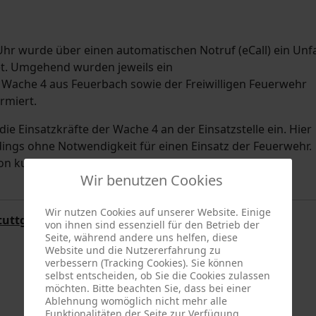
r wurde über einen automatischen Notruf (eCall) ein Unfa
et. Umgehend wurden jeweils ein
 Wache 4 aus Feuerbach sowie der Freiwilligen Feuerwehr
rmiert.
ie Einsatzkräfte der Wache 4 an der Einsatzstelle ein. Hier
ings ohne Notwendigkeit für einen Einsatz der Feuerwehr.
n kurz nach dem Ausrücken die Einsatzfahrt wieder
Wir benutzen Cookies
Wir nutzen Cookies auf unserer Website. Einige
tuttgart
von ihnen sind essenziell für den Betrieb der
Seite, während andere uns helfen, diese
Website und die Nutzererfahrung zu
verbessern (Tracking Cookies). Sie können
selbst entscheiden, ob Sie die Cookies zulassen
möchten. Bitte beachten Sie, dass bei einer
Ablehnung womöglich nicht mehr alle
Funktionalitäten der Seite zur Verfügung