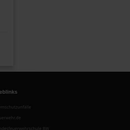
eblinks
emschutzunfälle
uerwehr.de
ndesfeuerwehrschule BW