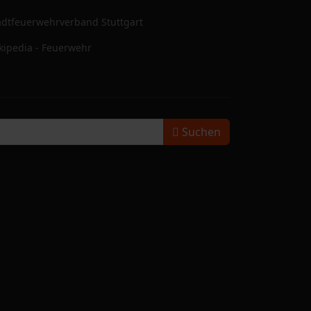
adtfeuerwehrverband Stuttgart
kipedia - Feuerwehr
Suchen
Suchen