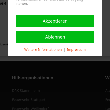
he 4
stehen.
Akzeptieren
Ablehnen
direktion Stuttgart
Weitere Informationen
|
Impressum
Hilfsorganisationen
W
DRK Stammheim
At
Feuerwehr Stuttgart
Fe
Feuerwehr Weilimdorf
La