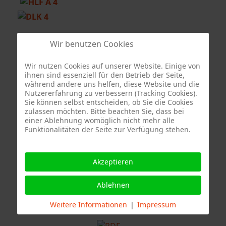
Berufsfeuerwehr Stuttgart - Feuerwache 3
Wir benutzen Cookies
Wir nutzen Cookies auf unserer Website. Einige von
ihnen sind essenziell für den Betrieb der Seite,
Sonderfahrzeug Berufsfeuerwehr Stuttgart
während andere uns helfen, diese Website und die
Nutzererfahrung zu verbessern (Tracking Cookies).
Sie können selbst entscheiden, ob Sie die Cookies
zulassen möchten. Bitte beachten Sie, dass bei
einer Ablehnung womöglich nicht mehr alle
Quelle Fotos:
Funktionalitäten der Seite zur Verfügung stehen.
Freiwillige Feuerwehr Stuttgart Abteilung Stammheim, Branddirektion
Stuttgart
Akzeptieren
Ablehnen
Weitere Informationen
|
Impressum