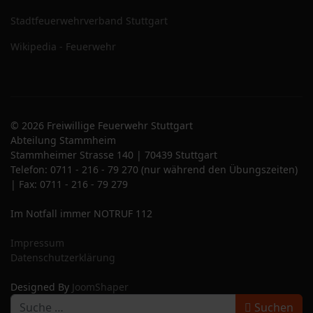
Stadtfeuerwehrverband Stuttgart
Wikipedia - Feuerwehr
© 2026 Freiwillige Feuerwehr Stuttgart
Abteilung Stammheim
Stammheimer Strasse 140 | 70439 Stuttgart
Telefon: 0711 - 216 - 79 270 (nur während den Übungszeiten)
| Fax: 0711 - 216 - 79 279
Im Notfall immer NOTRUF 112
Impressum
Datenschutzerklärung
Designed By
JoomShaper
S
Suchen