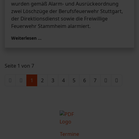
wurden gemäß Alarm- und Ausrückeordnung
zwei Löschzüge der Berufsfeuerwehr Stuttgart,
der Direktionsdienst sowie die Freiwillige
Feuerwehr Stammheim alarmiert.
Weiterlesen …
Seite 1 von 7
1
2
3
4
5
6
7
Termine