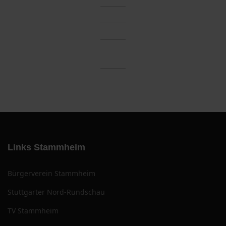
Links Stammheim
Bürgerverein Stammheim
Stuttgarter Nord-Rundschau
TV Stammheim