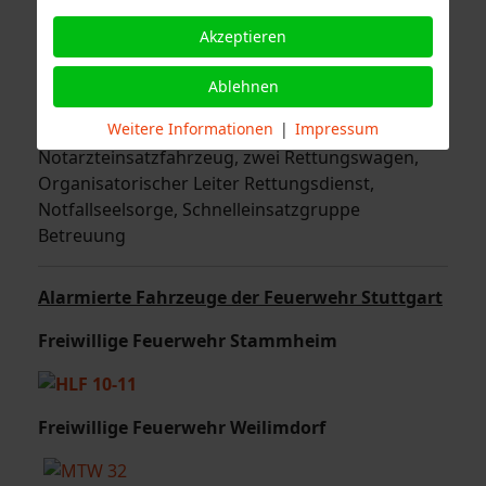
Wachbesetzungen
Freiwillige Feuerwehr Stuttgart – Abteilungen
Akzeptieren
Untertürkheim, Wangen, Münster, Weilimdorf,
Stammheim
Ablehnen
Weitere Informationen
|
Impressum
Rettungsdienst
Notarzteinsatzfahrzeug, zwei Rettungswagen,
Organisatorischer Leiter Rettungsdienst,
Notfallseelsorge, Schnelleinsatzgruppe
Betreuung
Alarmierte Fahrzeuge der Feuerwehr Stuttgart
Freiwillige Feuerwehr Stammheim
Freiwillige Feuerwehr Weilimdorf