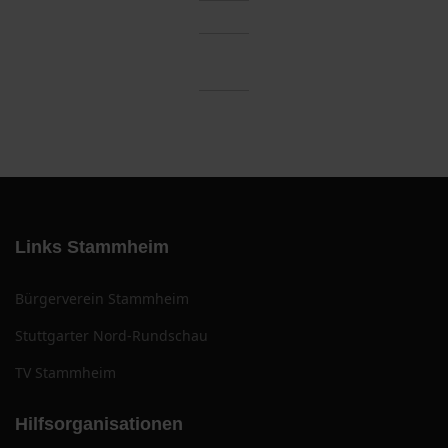
Links Stammheim
Bürgerverein Stammheim
Stuttgarter Nord-Rundschau
TV Stammheim
Hilfsorganisationen