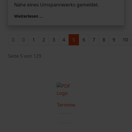
Nähe eines Umspannwerks gemeldet.
Weiterlesen …
1
2
3
4
5
6
7
8
9
10
Seite 5 von 129
Termine