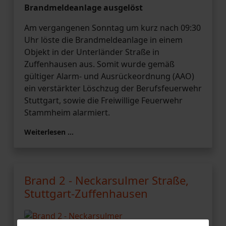
Brandmeldeanlage ausgelöst
Am vergangenen Sonntag um kurz nach 09:30
Uhr löste die Brandmeldeanlage in einem
Objekt in der Unterländer Straße in
Zuffenhausen aus. Somit wurde gemäß
gültiger Alarm- und Ausrückeordnung (AAO)
ein verstärkter Löschzug der Berufsfeuerwehr
Stuttgart, sowie die Freiwillige Feuerwehr
Stammheim alarmiert.
Weiterlesen …
Brand 2 - Neckarsulmer Straße,
Stuttgart-Zuffenhausen