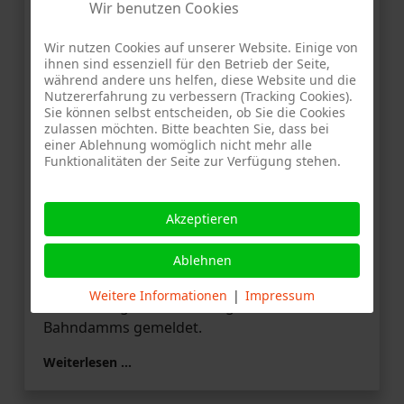
Wir benutzen Cookies
Wir nutzen Cookies auf unserer Website. Einige von
AF
27. Juni 2026
ihnen sind essenziell für den Betrieb der Seite,
während andere uns helfen, diese Website und die
Bericht der Feuerwehr Stuttgart-
Nutzererfahrung zu verbessern (Tracking Cookies).
Stammheim vom 27.06.2026
Sie können selbst entscheiden, ob Sie die Cookies
zulassen möchten. Bitte beachten Sie, dass bei
Unklare Rauchentwicklung
einer Ablehnung womöglich nicht mehr alle
Funktionalitäten der Seite zur Verfügung stehen.
Die Integrierte Leitstelle Stuttgart (ILS)
alarmierte am Samstagabend um kurz nach
20:30 Uhr Kräfte der Berufsfeuerwehrwache 4
Akzeptieren
aus Feuerbach sowie von der Freiwilligen
Ablehnen
Feuerwehr Stammheim. Ein Anrufer hatte eine
Rauchentwicklung aus dem Bereich der
Weitere Informationen
|
Impressum
Gartenanlagen und des angrenzenden
Bahndamms gemeldet.
Weiterlesen …