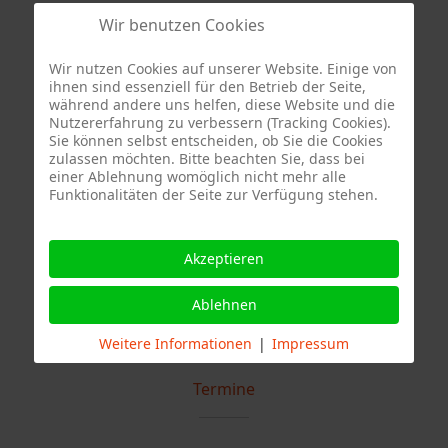
Wir benutzen Cookies
Wir nutzen Cookies auf unserer Website. Einige von
ihnen sind essenziell für den Betrieb der Seite,
während andere uns helfen, diese Website und die
Quelle Fotos:
Nutzererfahrung zu verbessern (Tracking Cookies).
Sie können selbst entscheiden, ob Sie die Cookies
Freiwillige Feuerwehr Stuttgart Abteilung Stammheim, Branddirektion
zulassen möchten. Bitte beachten Sie, dass bei
Stuttgart, Freiwillige Feuerwehr Stuttgart Abteilung Weilimdorf,
einer Ablehnung womöglich nicht mehr alle
Funktionalitäten der Seite zur Verfügung stehen.
Freiwillige Feuerwehr Stuttgart Abteilung Zazenhausen
Akzeptieren
Ablehnen
Weitere Informationen
|
Impressum
Termine