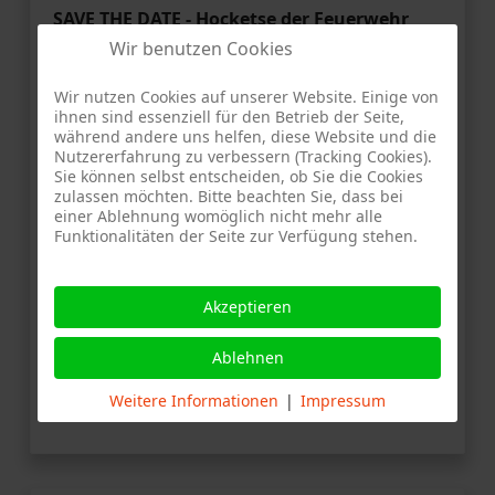
SAVE THE DATE - Hocketse der
Feuerwehr
Stammheim
Wir benutzen Cookies
Am Samstag, 27. Mai 2017 von 14:00 Uhr bis
Wir nutzen Cookies auf unserer Website. Einige von
23:00 Uhr und am Sonntag, 28. Mai 2017 von
ihnen sind essenziell für den Betrieb der Seite,
11:00 Uhr bis 20:00 Uhr ist es wieder soweit.
während andere uns helfen, diese Website und die
Die Feuerwehr Stammheim lädt zur zweiten
Nutzererfahrung zu verbessern (Tracking Cookies).
Sie können selbst entscheiden, ob Sie die Cookies
Feuerwehr-Hocketse im neuen
zulassen möchten. Bitte beachten Sie, dass bei
Feuerwehrhaus ein!
einer Ablehnung womöglich nicht mehr alle
Funktionalitäten der Seite zur Verfügung stehen.
Sie sind in Facebook?
Dann tragen Sie sich gleich auf der
Gästeliste
ein und vergessen Sie nicht Ihre Freunde
Akzeptieren
einzuladen!
Ablehnen
Wir freuen uns auf Ihren Besuch!
Ihre Freiwillige Feuerwehr Stammheim
Weitere Informationen
|
Impressum