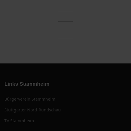
Links Stammheim
Bürgerverein Stammheim
Stuttgarter Nord-Rundschau
TV Stammheim