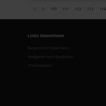
110
111
112
113
114
Links Stammheim
Bürgerverein Stammheim
Stuttgarter Nord-Rundschau
TV Stammheim