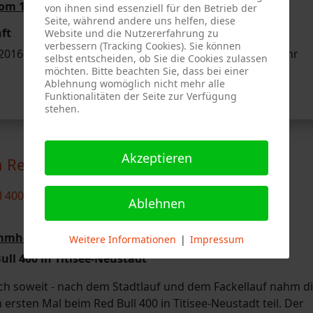
om 18.07.2016:
von ihnen sind essenziell für den Betrieb der
Seite, während andere uns helfen, diese
ft
Website und die Nutzererfahrung zu
verbessern (Tracking Cookies). Sie können
16) fand eine Einsatzübung der Freiwilligen Feuerwehr
selbst entscheiden, ob Sie die Cookies zulassen
möchten. Bitte beachten Sie, dass bei einer
Ablehnung womöglich nicht mehr alle
Funktionalitäten der Seite zur Verfügung
stehen.
Akzeptieren
ed Bull 400 in Titisee-Neustadt
Ablehnen
ammheim vom 16.07.2016:
Weitere Informationen
|
Impressum
ll 400 in Titisee-Neustadt
h soweit - nach dem Stadtlauf und dem Fackellauf nahm d
sten Mal beim Red Bull 400 in Titisee-Neustadt teil. Der