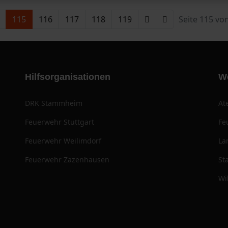
115
116
117
118
119
Seite 115 vo
Hilfsorganisationen
W
DRK Stammheim
At
Feuerwehr Stuttgart
Fe
Feuerwehr Weilimdorf
La
Feuerwehr Zazenhausen
St
Wi