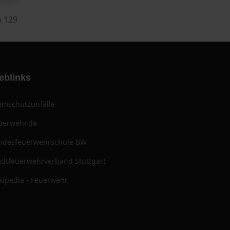
n 129
eblinks
emschutzunfälle
uerwehr.de
ndesfeuerwehrschule BW
adtfeuerwehrverband Stuttgart
kipedia - Feuerwehr