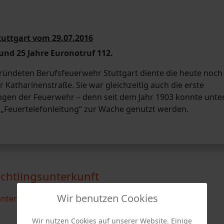
uttgart vom 29.07.2016
und 25 Jahre Euronotruf 112.
gründeten Berufsfeuerwehr Stuttgart diente die heute noch
 Katharinenstraße. Sie war gleichzeitig auch die erste
ungen der Feuerwehr – denn seit dem Jahr 1903 konnte unte
„Feuertelefonleitung“ zur Wache genutzt werden.
chtlingsunterkunft
Wir benutzen Cookies
Wir nutzen Cookies auf unserer Website. Einige