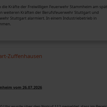
 die Kräfte der Freiwilligen Feuerwehr Stammheim am spä
 weiteren Kräften der Berufsfeuerwehr Stuttgart und
wehr Stuttgart alarmiert. In einem Industriebetrieb in
ommen.
gart-Zuffenhausen
mmheim vom 26.07.2026
0 Uhr wurde über den Notruf 112 gemeldet, dass im Berei