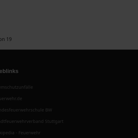
von 19
eblinks
emschutzunfälle
uerwehr.de
ndesfeuerwehrschule BW
adtfeuerwehrverband Stuttgart
kipedia - Feuerwehr