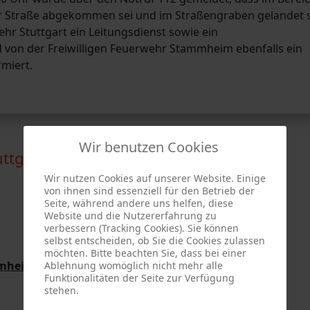
r Straße abgekommen sei und im Straßengraben gelandet s
 Stuttgart ein Leitungsdienst sowie ein
 von der Freiwilligen Feuerwehr Stammheim ebenfalls ein
miert.
Wir benutzen Cookies
tuttgart-Stammheim
Wir nutzen Cookies auf unserer Website. Einige
von ihnen sind essenziell für den Betrieb der
Seite, während andere uns helfen, diese
Website und die Nutzererfahrung zu
verbessern (Tracking Cookies). Sie können
selbst entscheiden, ob Sie die Cookies zulassen
möchten. Bitte beachten Sie, dass bei einer
mmheim vom 21.07.2026
Ablehnung womöglich nicht mehr alle
Funktionalitäten der Seite zur Verfügung
stehen.