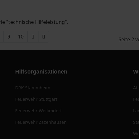
ie "technische Hilfeleistung".
9
10
Seite 2 
Hilfsorganisationen
W
DRK Stammheim
At
Feuerwehr Stuttgart
Fe
Feuerwehr Weilimdorf
La
Feuerwehr Zazenhausen
St
Wi