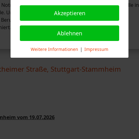
otruf 112 gemeldet, dass im Bereich der Endhaltestelle in
e. Umgehend wurde jeweils ein
Akzeptieren
r Berufsfeuerwehrwache 4 aus Feuerbach und von der
iert.
Ablehnen
Weitere Informationen
|
Impressum
heimer Straße, Stuttgart-Stammheim
mmheim vom 19.07.2026