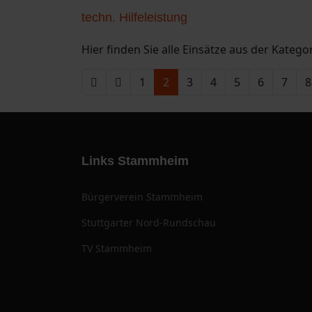
techn. Hilfeleistung
Hier finden Sie alle Einsätze aus der Kategor
1
2
3
4
5
6
7
8
Links Stammheim
Bürgerverein Stammheim
Stuttgarter Nord-Rundschau
TV Stammheim