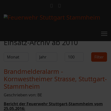
Feuerwehr Stammheim
Einsatz-Archiv ab 2010
Filter
Monat
Jahr
Anzeige #
Filter
Brandmelderalarm -
Kornwestheimer Strasse, Stuttgart-
Stammheim
Geschrieben von:
BE
Bericht der Feuerwehr Stuttgart-Stammheim vom
25.05.2016: