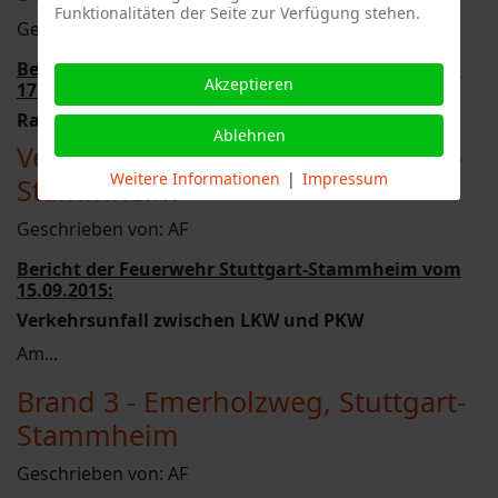
Funktionalitäten der Seite zur Verfügung stehen.
Geschrieben von:
AF
Bericht der Feuerwehr Stuttgart-Stammheim vom
Akzeptieren
17.09.2015:
Rauchentwicklung aus
...
Ablehnen
Verkehrsunfall 1 - B27a, Stuttgart-
Weitere Informationen
|
Impressum
Stammheim
Geschrieben von:
AF
Bericht der Feuerwehr Stuttgart-Stammheim vom
15.09.2015:
Verkehrsunfall zwischen LKW und PKW
Am...
Brand 3 - Emerholzweg, Stuttgart-
Stammheim
Geschrieben von:
AF